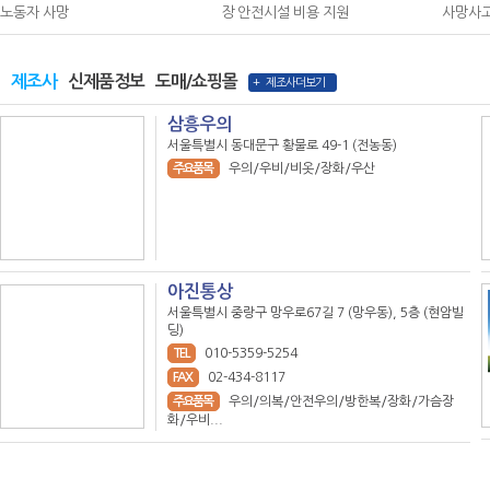
노동자 사망
장 안전시설 비용 지원
사망사고
제조사
신제품정보
도매/쇼핑몰
+ 제조사더보기
삼흥우의
서울특별시 동대문구 황물로 49-1 (전농동)
주요품목
우의/우비/비옷/장화/우산
아진통상
서울특별시 중랑구 망우로67길 7 (망우동), 5층 (현암빌
딩)
TEL
010-5359-5254
FAX
02-434-8117
주요품목
우의/의복/안전우의/방한복/장화/가슴장
화/우비...