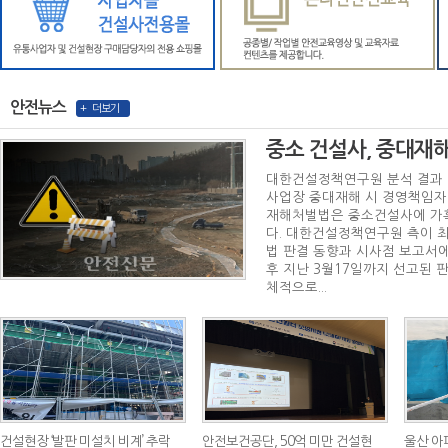
안전뉴스
+ 더보기
중소 건설사, 중대재해
대한건설정책연구원 분석 결과
사업장 중대재해 시 경영책임자
재해처벌법은 중소건설사에 가
다. 대한건설정책연구원 측이 
법 판결 동향과 시사점 보고서에
후 지난 3월17일까지 선고된 판
체적으로...
건설현장 ‘발판 미설치 비계’ 추락
안전보건공단, 50억 미만 건설현
울산 아